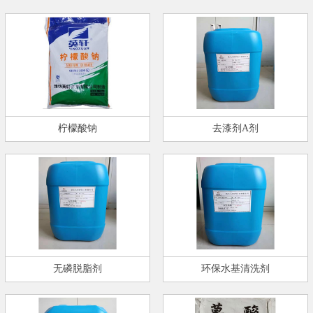
柠檬酸钠
去漆剂A剂
无磷脱脂剂
环保水基清洗剂