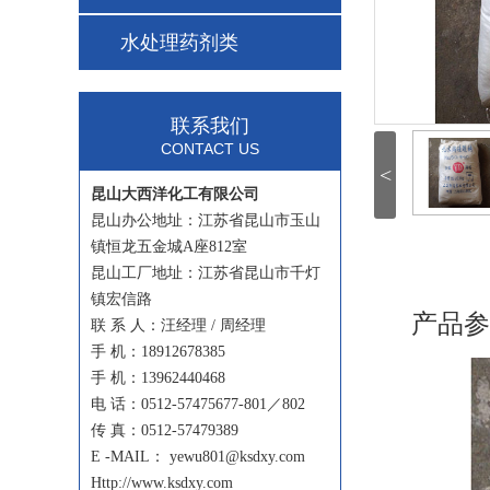
水处理药剂类
联系我们
CONTACT US
<
昆山大西洋化工有限公司
昆山办公地址：江苏省昆山市玉山
镇恒龙五金城A座812室
昆山工厂地址：江苏省昆山市千灯
镇宏信路
产品参
联 系 人：汪经理 / 周经理
手 机：18912678385
手 机：13962440468
电 话：0512-57475677-801／802
传 真：0512-57479389
E -MAIL： yewu801@ksdxy.com
Http://www.ksdxy.com