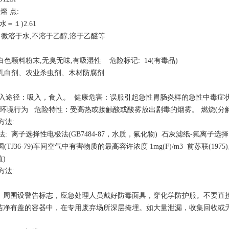
08 熔 点:
水＝１)2.61
: 微溶于水,不溶于乙醇,溶于乙醚等
 白色颗料粉末,无臭无味,有吸湿性 危险标记: 14(有毒品)
搪瓷乳白剂、农业杀虫剂、木材防腐剂
:
侵入途径：吸入，食入。 健康危害：误服引起急性胃肠炎样的急性中毒
及环境行为 危险特性：受高热或接触酸或酸雾放出剧毒的烟雾。 燃烧(分
测方法:
: 离子选择性电极法(GB7484-87，水质，氟化物) 石灰滤纸-氟离子选择电
(TJ36-79)车间空气中有害物质的最高容许浓度 1mg(F)/m3 前苏联(197
均值)
方法:
，周围设警告标志，应急处理人员戴好防毒面具，穿化学防护服。不要直
洁净有盖的容器中，在专用废弃场所深层掩埋。如大量泄漏，收集回收