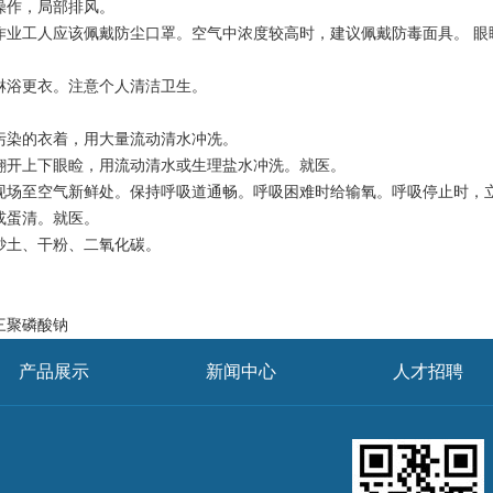
操作，局部排风。
作业工人应该佩戴防尘口罩。空气中浓度较高时，建议佩戴防毒面具。 眼
。
淋浴更衣。注意个人清洁卫生。
污染的衣着，用大量流动清水冲冼。
翻开上下眼睑，用流动清水或生理盐水冲洗。就医。
现场至空气新鲜处。保持呼吸道通畅。呼吸困难时给输氧。呼吸停止时，
或蛋清。就医。
砂土、干粉、二氧化碳。
三聚磷酸钠
产品展示
新闻中心
人才招聘