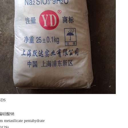
DS
水偏硅酸钠
etasilicate pentahydrate
O12Si