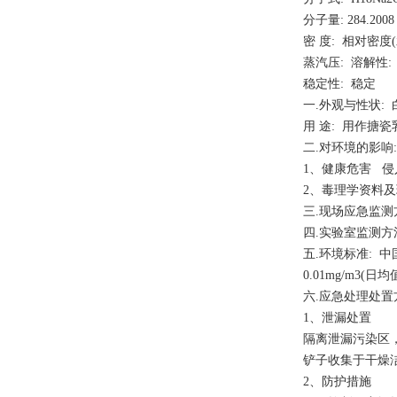
分子量: 284.20
密 度: 相对密度(
蒸汽压: 溶解性
稳定性: 稳定
一.外观与性状:
用 途: 用作
二.对环境的影响
1、健康危害 
2、毒理学资料
三.现场应急监
四.实验室监测方法
五.环境标准: 中国
0.01mg/m3(日
六.应急处理处置
1、泄漏处置
隔离泄漏污染区
铲子收集于干燥
2、防护措施