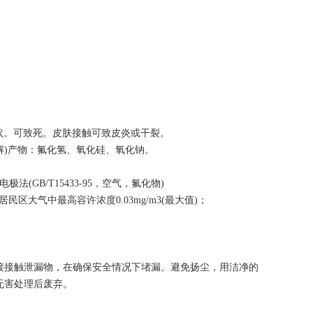
症状。可致死。皮肤接触可致皮炎或干裂。
解)产物：氟化氢、氧化硅、氧化钠。
极法(GB/T15433-95，空气，氟化物)
5)居民区大气中最高容许浓度0.03mg/m3(最大值)；
接接触泄漏物，在确保安全情况下堵漏。避免扬尘，用洁净的
或无害处理后废弃。