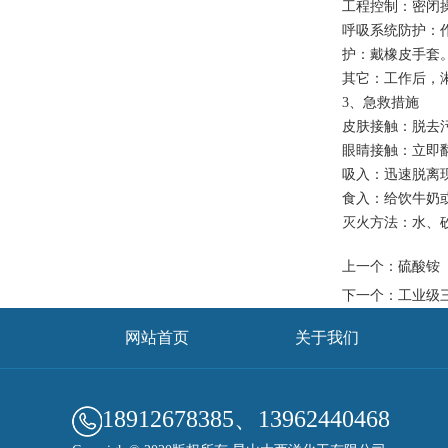
工程控制：密闭
呼吸系统防护：
护：戴橡皮手套
其它：工作后，
3、急救措施
皮肤接触：脱去
眼睛接触：立即
吸入：迅速脱离
食入：给饮牛奶
灭火方法：水、
上一个：
硫酸铵
下一个：
工业级
网站首页
关于我们
18912678385、13962440468